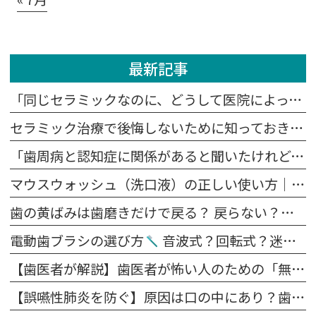
最新記事
「同じセラミックなのに、どうして医院によって値段が違うの？」
セラミック治療で後悔しないために知っておきたい5つの注意点
「歯周病と認知症に関係があると聞いたけれど、本当？」
マウスウォッシュ（洗口液）の正しい使い方｜歯磨きの前？後？効果を高めるポイント
歯の黄ばみは歯磨きだけで戻る？ 戻らない？原因別に解説します
電動歯ブラシの選び方
音波式？回転式？迷ったらこれを見てください。
【歯医者が解説】歯医者が怖い人のための「無痛治療」の裏側｜麻酔の痛みを抑える4つの工夫
【誤嚥性肺炎を防ぐ】原因は口の中にあり？歯科医が教える予防法