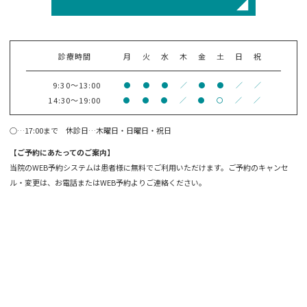
診療時間
月
火
水
木
金
土
日
祝
9:30～13:00
●
●
●
／
●
●
／
／
14:30～19:00
●
●
●
／
●
〇
／
／
○…17:00まで 休診日…木曜日・日曜日・祝日
【ご予約にあたってのご案内】
当院のWEB予約システムは患者様に無料でご利用いただけます。ご予約のキャンセ
ル・変更は、お電話またはWEB予約よりご連絡ください。