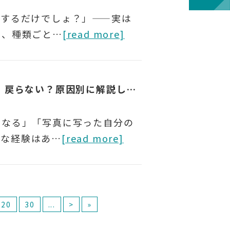
いするだけでしょ？」——実は
は、種類ごと…
[read more]
歯の黄ばみは歯磨きだけで戻る？ 戻らない？原因別に解説します
になる」「写真に写った自分の
んな経験はあ…
[read more]
20
30
...
>
»