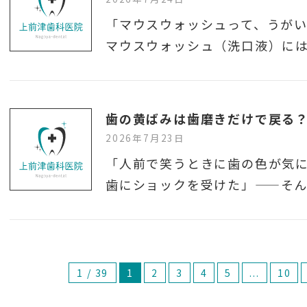
「マウスウォッシュって、うが
マウスウォッシュ（洗口液）に
2026年7月23日
「人前で笑うときに歯の色が気
歯にショックを受けた」——そ
1 / 39
1
2
3
4
5
...
10