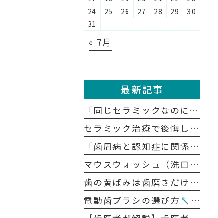
24
25
26
27
28
29
30
31
« 7月
最新記事
「同じセラミックなのに、どうして医院によって値段が違うの？」
セラミック治療で後悔しないために知っておきたい5つの注意点
「歯周病と認知症に関係があると聞いたけれど、本当？」
マウスウォッシュ（洗口液）の正しい使い方｜歯磨きの前？後？効果を高めるポイント
歯の黄ばみは歯磨きだけで戻る？ 戻らない？原因別に解説します
電動歯ブラシの選び方
音波