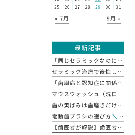
25
26
27
28
29
30
31
« 7月
9月 »
最新記事
「同じセラミックなのに、どうして医院によって値段が違うの？」
セラミック治療で後悔しないために知っておきたい5つの注意点
「歯周病と認知症に関係があると聞いたけれど、本当？」
マウスウォッシュ（洗口液）の正しい使い方｜歯磨きの前？後？効果を高めるポイント
歯の黄ばみは歯磨きだけで戻る？ 戻らない？原因別に解説します
電動歯ブラシの選び方
音波
【歯医者が解説】歯医者が怖い人のための「無痛治療」の裏側｜麻酔の痛みを抑える4つの工夫