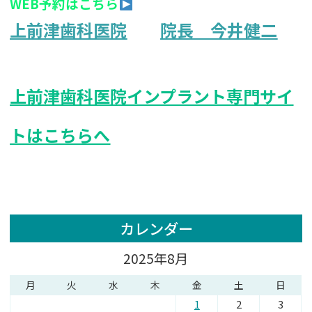
WEB予約はこちら
上前津歯科医院
院長 今井健二
上前津歯科医院インプラント専門サイ
トはこちらへ
カレンダー
2025年8月
月
火
水
木
金
土
日
1
2
3