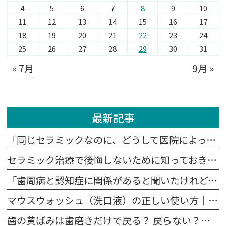
4
5
6
7
8
9
10
11
12
13
14
15
16
17
18
19
20
21
22
23
24
25
26
27
28
29
30
31
« 7月
9月 »
最新記事
「同じセラミックなのに、どうして医院によって値段が違うの？」
セラミック治療で後悔しないために知っておきたい5つの注意点
「歯周病と認知症に関係があると聞いたけれど、本当？」
マウスウォッシュ（洗口液）の正しい使い方｜歯磨きの前？後？効果を高めるポイント
歯の黄ばみは歯磨きだけで戻る？ 戻らない？原因別に解説します