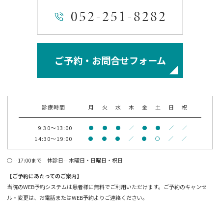
052-251-8282
ご予約・お問合せフォーム
診療時間
月
火
水
木
金
土
日
祝
9:30～13:00
●
●
●
／
●
●
／
／
14:30～19:00
●
●
●
／
●
〇
／
／
○…17:00まで 休診日…木曜日・日曜日・祝日
【ご予約にあたってのご案内】
当院のWEB予約システムは患者様に無料でご利用いただけます。ご予約のキャンセ
ル・変更は、お電話またはWEB予約よりご連絡ください。