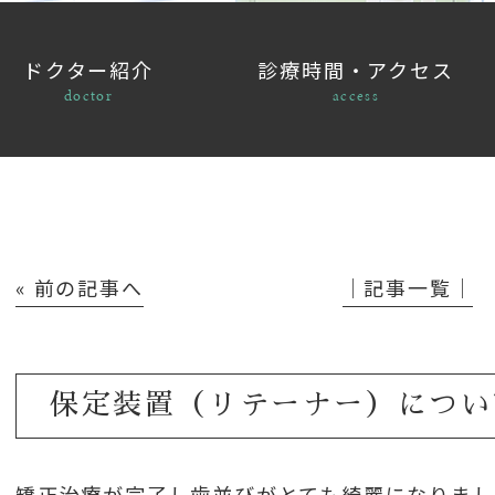
ドクター紹介
診療時間・アクセス
doctor
access
« 前の記事へ
│記事一覧│
保定装置（リテーナー）につい
矯正治療が完了し歯並びがとても綺麗になりまし