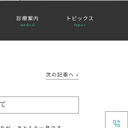
診療案内
トピックス
medical
topics
次の記事へ »
て
たが、あともう一息です。