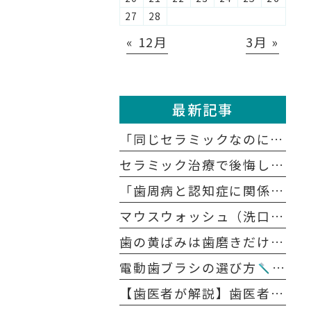
27
28
« 12月
3月 »
最新記事
「同じセラミックなのに、どうして医院によって値段が違うの？」
セラミック治療で後悔しないために知っておきたい5つの注意点
「歯周病と認知症に関係があると聞いたけれど、本当？」
マウスウォッシュ（洗口液）の正しい使い方｜歯磨きの前？後？効果を高めるポイント
歯の黄ばみは歯磨きだけで戻る？ 戻らない？原因別に解説します
電動歯ブラシの選び方
音波
【歯医者が解説】歯医者が怖い人のための「無痛治療」の裏側｜麻酔の痛みを抑える4つの工夫