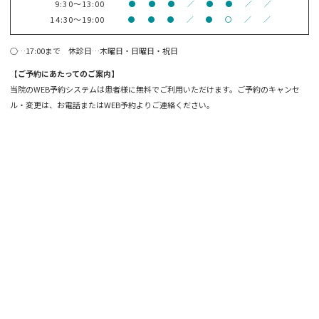
9:30～13:00
●
●
●
／
●
●
／
／
14:30～19:00
●
●
●
／
●
〇
／
／
○…17:00まで 休診日…木曜日・日曜日・祝日
【ご予約にあたってのご案内】
当院のWEB予約システムは患者様に無料でご利用いただけます。ご予約のキャンセ
ル・変更は、お電話またはWEB予約よりご連絡ください。