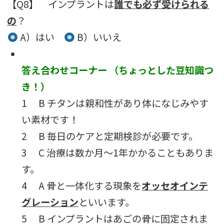
【Q8】 インプラントは
誰でも必ず受けられる
の
？
A）はい
B）いいえ
答え合わせコーナー （ちょっとした豆知識つ
き！）
1 B チタンは親和性があり体になじみやす
い素材です！
2 B 毎日のケアと定期検診が必要です。
3 C 治療は数か月〜1年かかることもありま
す。
4 A 骨と一体化する現象を
オッセオインテ
グレーション
といいます。
5 B インプラントはあごの骨に固定されま