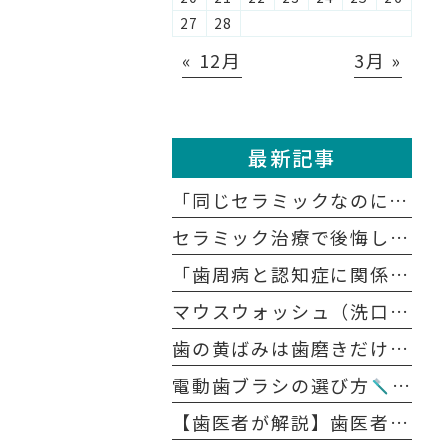
27
28
« 12月
3月 »
最新記事
「同じセラミックなのに、どうして医院によって値段が違うの？」
セラミック治療で後悔しないために知っておきたい5つの注意点
「歯周病と認知症に関係があると聞いたけれど、本当？」
マウスウォッシュ（洗口液）の正しい使い方｜歯磨きの前？後？効果を高めるポイント
歯の黄ばみは歯磨きだけで戻る？ 戻らない？原因別に解説します
電動歯ブラシの選び方
音波
【歯医者が解説】歯医者が怖い人のための「無痛治療」の裏側｜麻酔の痛みを抑える4つの工夫