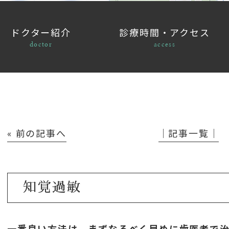
ドクター紹介
診療時間・アクセス
doctor
access
« 前の記事へ
│記事一覧│
知覚過敏
一番良い方法は、まずなるべく早めに歯医者で治