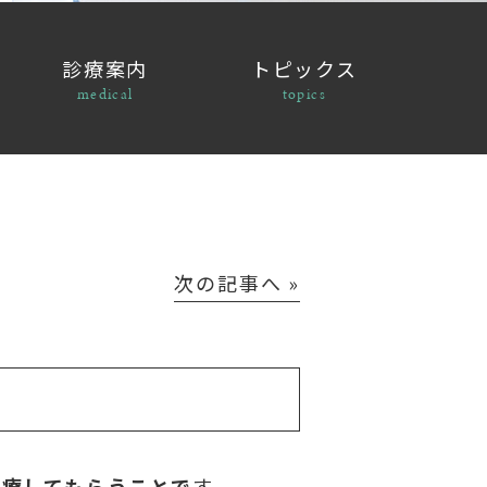
診療案内
トピックス
medical
topics
次の記事へ »
療してもらうことで
す。