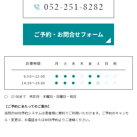
052-251-8282
ご予約・お問合せフォーム
診療時間
月
火
水
木
金
土
日
祝
9:30～13:00
●
●
●
／
●
●
／
／
14:30～19:00
●
●
●
／
●
〇
／
／
○…17:00まで 休診日…木曜日・日曜日・祝日
【ご予約にあたってのご案内】
当院のWEB予約システムは患者様に無料でご利用いただけます。ご予約のキャンセ
ル・変更は、お電話またはWEB予約よりご連絡ください。