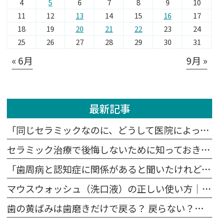
4
5
6
7
8
9
10
11
12
13
14
15
16
17
18
19
20
21
22
23
24
25
26
27
28
29
30
31
« 6月
9月 »
最新記事
「同じセラミックなのに、どうして医院によって値段が違うの？」
セラミック治療で後悔しないために知っておきたい5つの注意点
「歯周病と認知症に関係があると聞いたけれど、本当？」
マウスウォッシュ（洗口液）の正しい使い方｜歯磨きの前？後？効果を高めるポイント
歯の黄ばみは歯磨きだけで戻る？ 戻らない？原因別に解説します