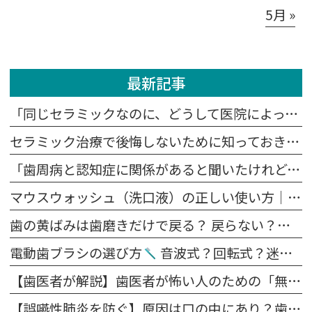
5月 »
最新記事
「同じセラミックなのに、どうして医院によって値段が違うの？」
セラミック治療で後悔しないために知っておきたい5つの注意点
「歯周病と認知症に関係があると聞いたけれど、本当？」
マウスウォッシュ（洗口液）の正しい使い方｜歯磨きの前？後？効果を高めるポイント
歯の黄ばみは歯磨きだけで戻る？ 戻らない？原因別に解説します
電動歯ブラシの選び方
音波式？回転式？迷ったらこれを見てください。
【歯医者が解説】歯医者が怖い人のための「無痛治療」の裏側｜麻酔の痛みを抑える4つの工夫
【誤嚥性肺炎を防ぐ】原因は口の中にあり？歯科医が教える予防法