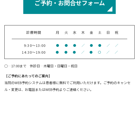
ご予約・お問合せフォーム
診療時間
月
火
水
木
金
土
日
祝
9:30～13:00
●
●
●
／
●
●
／
／
14:30～19:00
●
●
●
／
●
〇
／
／
○…17:00まで 休診日…木曜日・日曜日・祝日
【ご予約にあたってのご案内】
当院のWEB予約システムは患者様に無料でご利用いただけます。ご予約のキャンセ
ル・変更は、お電話またはWEB予約よりご連絡ください。