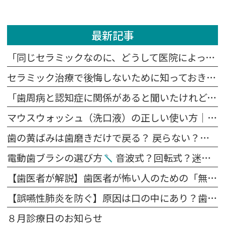
最新記事
「同じセラミックなのに、どうして医院によって値段が違うの？」
セラミック治療で後悔しないために知っておきたい5つの注意点
「歯周病と認知症に関係があると聞いたけれど、本当？」
マウスウォッシュ（洗口液）の正しい使い方｜歯磨きの前？後？効果を高めるポイント
歯の黄ばみは歯磨きだけで戻る？ 戻らない？原因別に解説します
電動歯ブラシの選び方
音波式？回転式？迷ったらこれを見てください。
【歯医者が解説】歯医者が怖い人のための「無痛治療」の裏側｜麻酔の痛みを抑える4つの工夫
【誤嚥性肺炎を防ぐ】原因は口の中にあり？歯科医が教える予防法
８月診療日のお知らせ