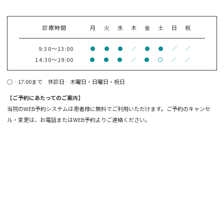
診療時間
月
火
水
木
金
土
日
祝
9:30～13:00
●
●
●
／
●
●
／
／
14:30～19:00
●
●
●
／
●
〇
／
／
○…17:00まで 休診日…木曜日・日曜日・祝日
【ご予約にあたってのご案内】
当院のWEB予約システムは患者様に無料でご利用いただけます。ご予約のキャンセ
ル・変更は、お電話またはWEB予約よりご連絡ください。