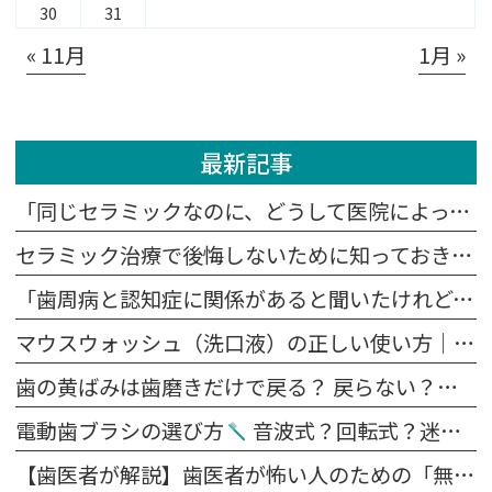
30
31
« 11月
1月 »
最新記事
「同じセラミックなのに、どうして医院によって値段が違うの？」
セラミック治療で後悔しないために知っておきたい5つの注意点
「歯周病と認知症に関係があると聞いたけれど、本当？」
マウスウォッシュ（洗口液）の正しい使い方｜歯磨きの前？後？効果を高めるポイント
歯の黄ばみは歯磨きだけで戻る？ 戻らない？原因別に解説します
電動歯ブラシの選び方
音波式？回転式？迷ったらこれを見てください。
【歯医者が解説】歯医者が怖い人のための「無痛治療」の裏側｜麻酔の痛みを抑える4つの工夫