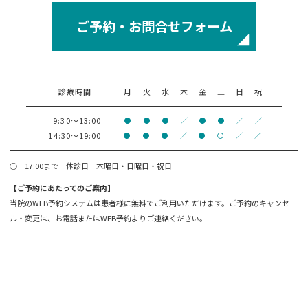
ご予約・お問合せフォーム
診療時間
月
火
水
木
金
土
日
祝
9:30～13:00
●
●
●
／
●
●
／
／
14:30～19:00
●
●
●
／
●
〇
／
／
○…17:00まで 休診日…木曜日・日曜日・祝日
【ご予約にあたってのご案内】
当院のWEB予約システムは患者様に無料でご利用いただけます。ご予約のキャンセ
ル・変更は、お電話またはWEB予約よりご連絡ください。