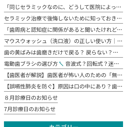
「同じセラミックなのに、どうして医院によって値段が違うの？」
セラミック治療で後悔しないために知っておきたい5つの注意点
「歯周病と認知症に関係があると聞いたけれど、本当？」
マウスウォッシュ（洗口液）の正しい使い方｜歯磨きの前？後？効果を高めるポイント
歯の黄ばみは歯磨きだけで戻る？ 戻らない？原因別に解説します
電動歯ブラシの選び方
音波式？回転式？迷ったらこれを見てください。
【歯医者が解説】歯医者が怖い人のための「無痛治療」の裏側｜麻酔の痛みを抑える4つの工夫
【誤嚥性肺炎を防ぐ】原因は口の中にあり？歯科医が教える予防法
８月診療日のお知らせ
7月診療日のお知らせ
カテゴリー