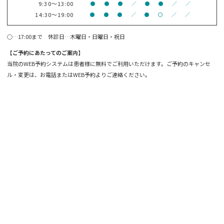
9:30～13:00
●
●
●
／
●
●
／
／
14:30～19:00
●
●
●
／
●
〇
／
／
○…17:00まで 休診日…木曜日・日曜日・祝日
【ご予約にあたってのご案内】
当院のWEB予約システムは患者様に無料でご利用いただけます。ご予約のキャンセ
ル・変更は、お電話またはWEB予約よりご連絡ください。