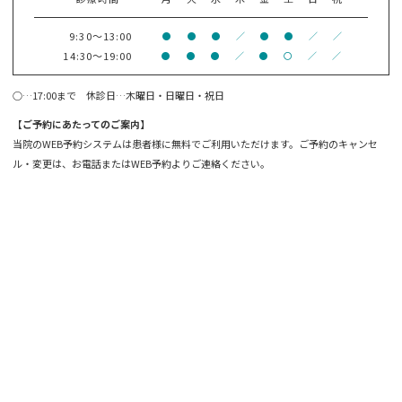
9:30～13:00
●
●
●
／
●
●
／
／
14:30～19:00
●
●
●
／
●
〇
／
／
○…17:00まで 休診日…木曜日・日曜日・祝日
【ご予約にあたってのご案内】
当院のWEB予約システムは患者様に無料でご利用いただけます。ご予約のキャンセ
ル・変更は、お電話またはWEB予約よりご連絡ください。