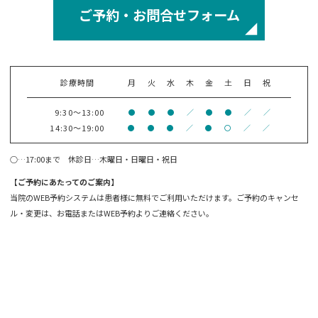
ご予約・お問合せフォーム
診療時間
月
火
水
木
金
土
日
祝
9:30～13:00
●
●
●
／
●
●
／
／
14:30～19:00
●
●
●
／
●
〇
／
／
○…17:00まで 休診日…木曜日・日曜日・祝日
【ご予約にあたってのご案内】
当院のWEB予約システムは患者様に無料でご利用いただけます。ご予約のキャンセ
ル・変更は、お電話またはWEB予約よりご連絡ください。