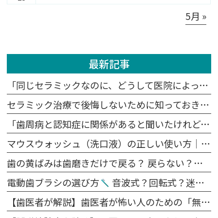
5月 »
最新記事
「同じセラミックなのに、どうして医院によって値段が違うの？」
セラミック治療で後悔しないために知っておきたい5つの注意点
「歯周病と認知症に関係があると聞いたけれど、本当？」
マウスウォッシュ（洗口液）の正しい使い方｜歯磨きの前？後？効果を高めるポイント
歯の黄ばみは歯磨きだけで戻る？ 戻らない？原因別に解説します
電動歯ブラシの選び方
音波式？回転式？迷ったらこれを見てください。
【歯医者が解説】歯医者が怖い人のための「無痛治療」の裏側｜麻酔の痛みを抑える4つの工夫