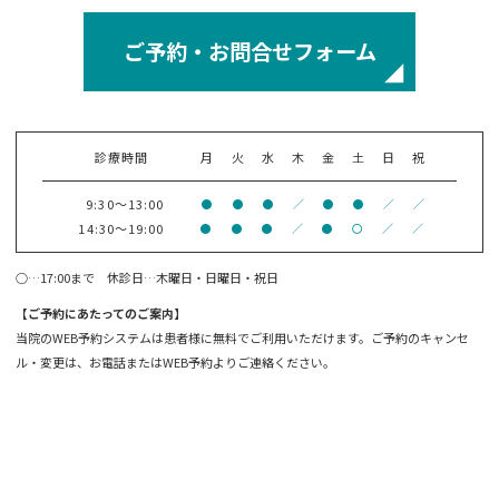
ご予約・お問合せフォーム
診療時間
月
火
水
木
金
土
日
祝
9:30～13:00
●
●
●
／
●
●
／
／
14:30～19:00
●
●
●
／
●
〇
／
／
○…17:00まで 休診日…木曜日・日曜日・祝日
【ご予約にあたってのご案内】
当院のWEB予約システムは患者様に無料でご利用いただけます。ご予約のキャンセ
ル・変更は、お電話またはWEB予約よりご連絡ください。