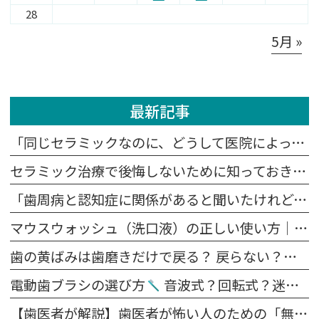
28
5月 »
最新記事
「同じセラミックなのに、どうして医院によって値段が違うの？」
セラミック治療で後悔しないために知っておきたい5つの注意点
「歯周病と認知症に関係があると聞いたけれど、本当？」
マウスウォッシュ（洗口液）の正しい使い方｜歯磨きの前？後？効果を高めるポイント
歯の黄ばみは歯磨きだけで戻る？ 戻らない？原因別に解説します
電動歯ブラシの選び方
音波式？回転式？迷ったらこれを見てください。
【歯医者が解説】歯医者が怖い人のための「無痛治療」の裏側｜麻酔の痛みを抑える4つの工夫