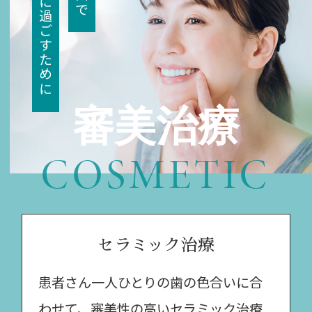
快適に過ごすために
医師による診療を行わせていただきます。
患者様には大変ご迷惑をおかけいたします
が、万全の体制で診療にあたりますので、
何卒ご容赦くださいますようお願い申し上
げます。
審美治療
上前津歯科医院 院長 今井健二
COSMETIC
セラミック治療
患者さん一人ひとりの歯の色合いに合
わせて、審美性の高いセラミック治療