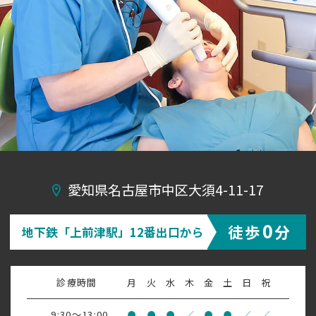
愛知県名古屋市中区大須4-11-17
0
徒歩
分
地下鉄「上前津駅」12番出口から
診療時間
月
火
水
木
金
土
日
祝
9:30～13:00
●
●
●
／
●
●
／
／