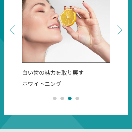
思いをしてから足が遠のいている」そんな
方に向けて、名古屋・大須の「かみまえず
しかいいん（上前津歯科医院）」が、歯科
医院で実際に行われている痛みを軽減する
ための工夫をわかりやすく解説します。
「無痛治療」は魔法のように痛みをゼロに
するものではありませんが、さまざまな工
白い歯の魅力を取り戻す
マウス
夫を組み合わせることで、痛みや不快感を
ホワイトニング
気にな
大幅に軽減できる可能性があります。
2026.07.21
【誤嚥性肺炎を防ぐ】原因は口の中にあ