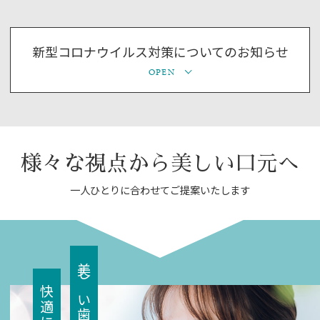
り？歯科医が教える予防法を公開しまし
た！！
新型コロナウイルス対策についてのお知らせ
高齢者の肺炎、その約7割は「誤嚥性肺炎」だと言
われています。 食べ物や唾液が誤って気管に入り
込むことで起こるこの病気、 実は毎日の “お口の
ケア” で予防できることをご存知でしょうか？ 今
様々な視点から美しい口元へ
回は誤嚥性肺炎の仕組みと3つの原因、そして今日
一人ひとりに合わせてご提案いたします
から始められる 予防法をわやすく解説します。
2026.07.02
８月診療日のお知らせ
美しい歯で
院長の体調不良により、しばらくの間代診