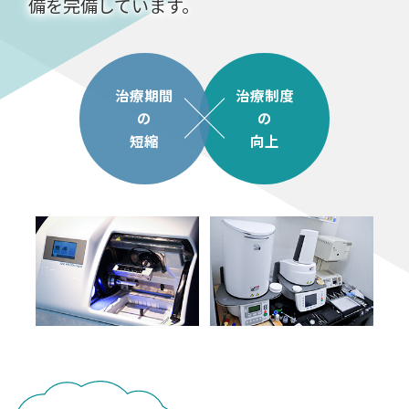
備を完備しています。
治療期間
治療制度
の
の
短縮
向上