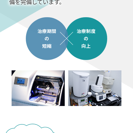
備を完備しています。
治療期間
治療制度
の
の
短縮
向上