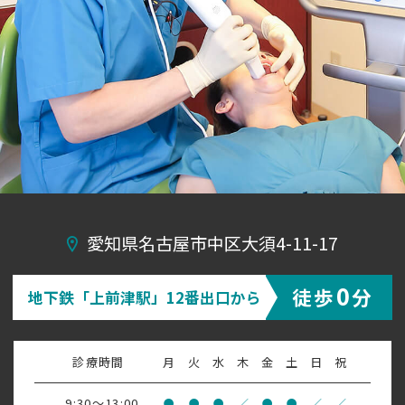
愛知県名古屋市中区大須4-11-17
0
徒歩
分
地下鉄「上前津駅」12番出口から
診療時間
月
火
水
木
金
土
日
祝
9:30～13:00
●
●
●
／
●
●
／
／