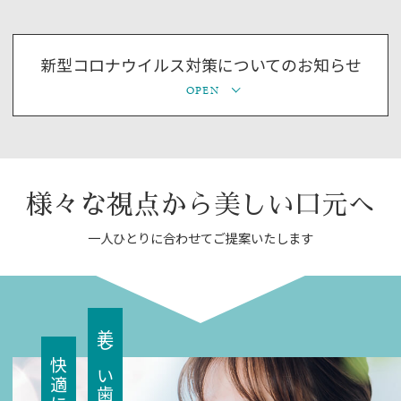
り？歯科医が教える予防法を公開しまし
た！！
新型コロナウイルス対策についてのお知らせ
高齢者の肺炎、その約7割は「誤嚥性肺炎」だと言
われています。 食べ物や唾液が誤って気管に入り
込むことで起こるこの病気、 実は毎日の “お口の
ケア” で予防できることをご存知でしょうか？ 今
様々な視点から美しい口元へ
回は誤嚥性肺炎の仕組みと3つの原因、そして今日
一人ひとりに合わせてご提案いたします
から始められる 予防法をわやすく解説します。
2026.07.02
８月診療日のお知らせ
美しい歯で
院長の体調不良により、しばらくの間代診