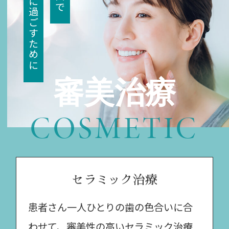
快適に過ごすために
医師による診療を行わせていただきます。
患者様には大変ご迷惑をおかけいたします
が、万全の体制で診療にあたりますので、
何卒ご容赦くださいますようお願い申し上
げます。
審美治療
上前津歯科医院 院長 今井健二
COSMETIC
セラミック治療
患者さん一人ひとりの歯の色合いに合
わせて、審美性の高いセラミック治療