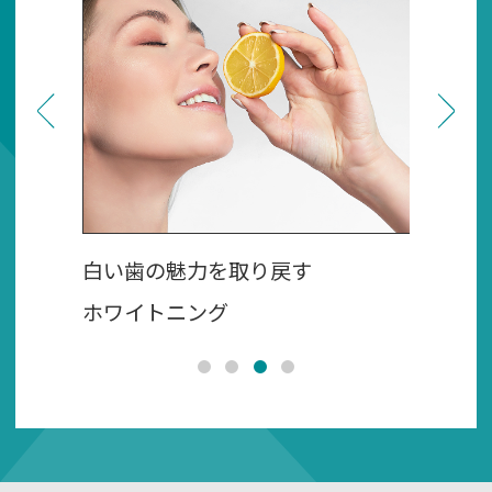
思いをしてから足が遠のいている」そんな
方に向けて、名古屋・大須の「かみまえず
しかいいん（上前津歯科医院）」が、歯科
医院で実際に行われている痛みを軽減する
ための工夫をわかりやすく解説します。
「無痛治療」は魔法のように痛みをゼロに
するものではありませんが、さまざまな工
白い歯の魅力を取り戻す
マウス
夫を組み合わせることで、痛みや不快感を
ホワイトニング
気にな
大幅に軽減できる可能性があります。
2026.07.21
【誤嚥性肺炎を防ぐ】原因は口の中にあ