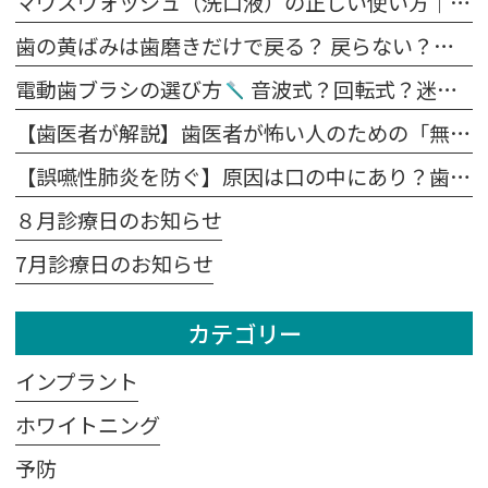
マウスウォッシュ（洗口液）の正しい使い方｜歯磨きの前？後？効果を高めるポイント
歯の黄ばみは歯磨きだけで戻る？ 戻らない？原因別に解説します
電動歯ブラシの選び方
音波式？回転式？迷ったらこれを見てください。
【歯医者が解説】歯医者が怖い人のための「無痛治療」の裏側｜麻酔の痛みを抑える4つの工夫
【誤嚥性肺炎を防ぐ】原因は口の中にあり？歯科医が教える予防法
８月診療日のお知らせ
7月診療日のお知らせ
カテゴリー
インプラント
ホワイトニング
予防