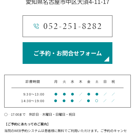
愛知県名古屋市中区大須4-11-17
052-251-8282
ご予約・お問合せフォーム
診療時間
月
火
水
木
金
土
日
祝
9:30～13:00
●
●
●
／
●
●
／
／
14:30～19:00
●
●
●
／
●
〇
／
／
○…17:00まで 休診日…木曜日・日曜日・祝日
【ご予約にあたってのご案内】
当院のWEB予約システムは患者様に無料でご利用いただけます。ご予約のキャンセ